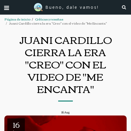
Bueno, dale vamos!
Página de inicio
Críticas y reseñas
Juani Cardillo cierra la era "Creo" con el video de "Me Encanta"
JUANI CARDILLO
CIERRA LA ERA
"CREO" CON EL
VIDEO DE "ME
ENCANTA"
16
Aug
16