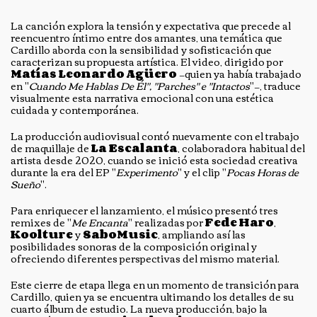
La canción explora la tensión y expectativa que precede al
reencuentro íntimo entre dos amantes, una temática que
Cardillo aborda con la sensibilidad y sofisticación que
caracterizan su propuesta artística. El video, dirigido por
Matías Leonardo Agüero
—quien ya había trabajado
en "
Cuando Me Hablas De Él", "Parches" e "Intactos
"—, traduce
visualmente esta narrativa emocional con una estética
cuidada y contemporánea.
La producción audiovisual contó nuevamente con el trabajo
de maquillaje de
La Escalanta
, colaboradora habitual del
artista desde 2020, cuando se inició esta sociedad creativa
durante la era del EP "
Experimento
" y el clip "
Pocas Horas de
Sueño
".
Para enriquecer el lanzamiento, el músico presentó tres
remixes de "
Me Encanta
" realizadas por
Fede Haro
,
Koolture
y
SaboMusic
, ampliando así las
posibilidades sonoras de la composición original y
ofreciendo diferentes perspectivas del mismo material.
Este cierre de etapa llega en un momento de transición para
Cardillo, quien ya se encuentra ultimando los detalles de su
cuarto álbum de estudio. La nueva producción, bajo la