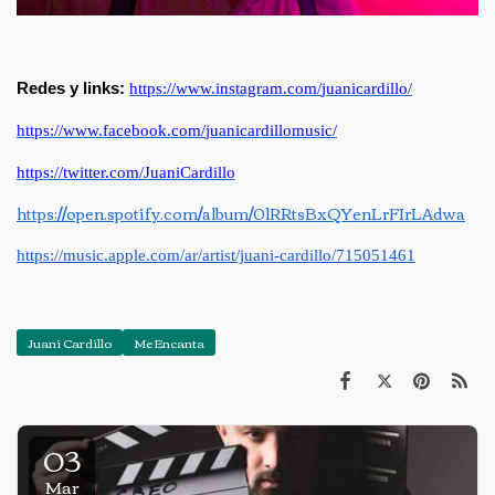
Redes y links:
https://www.instagram.com/
juanicardillo/
https://www.facebook.com/
juanicardillomusic/
https://twitter.com/
JuaniCardillo
https://open.spotify.com/
album/0lRRtsBxQYenLrFIrLAdwa
https://music.apple.com/ar/
artist/juani-cardillo/
715051461
Juani Cardillo
Me Encanta
03
Mar