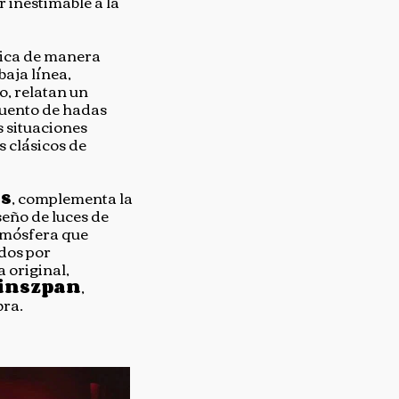
r inestimable a la
sica de manera
baja línea,
, relatan un
 cuento de hadas
 situaciones
s clásicos de
cs
, complementa la
seño de luces de
atmósfera que
dos por
 original,
rinszpan
,
bra.