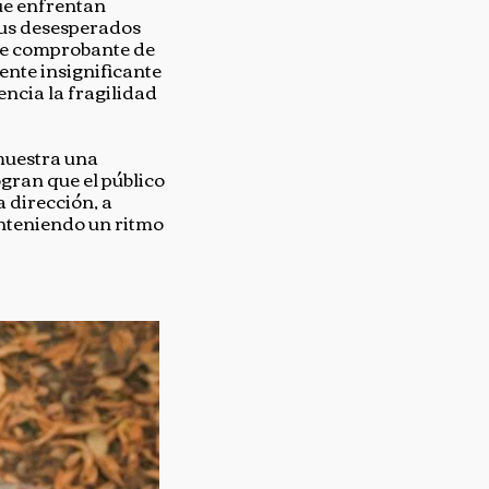
ue enfrentan
Sus desesperados
ple comprobante de
ente insignificante
ncia la fragilidad
muestra una
ogran que el público
a dirección, a
anteniendo un ritmo