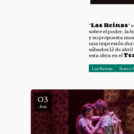
"
Las Reinas
" 
sobre el poder, la
y su propuesta musi
una impresión durad
sábados 12 de abril
esta obra en el
Te
Las Reinas
Teatro 
03
Jun