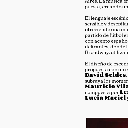
Aires. La música en
puesta, creando u
El lenguaje escéni
sensible y desopila
ofreciendo una mir
partido de fútbol e
con acento español
delirantes, donde l
Broadway, utilizan
El diseño de escen
propuesta con un es
David Seldes
subraya los moment
Mauricio Vil
compuesta por
Le
Lucía Maciel