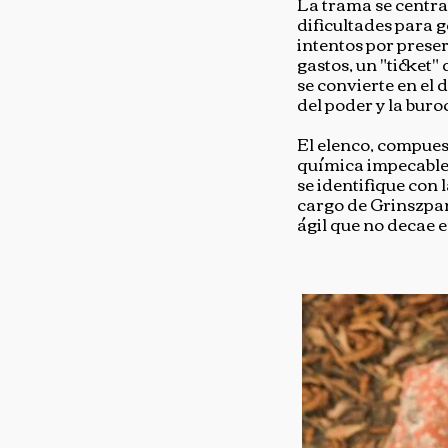
La trama se centra
dificultades para 
intentos por prese
gastos, un "ticket"
se convierte en el
del poder y la buro
El elenco, compue
química impecable e
se identifique con 
cargo de Grinszpa
ágil que no decae