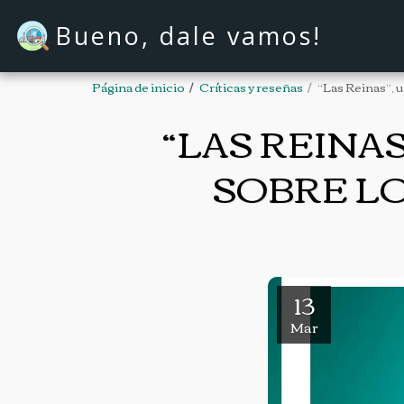
Bueno, dale vamos!
Página de inicio
Críticas y reseñas
“Las Reinas”, 
“LAS REINA
SOBRE L
13
Mar