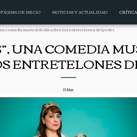
PÁGINA DE INICIO
NOTICIAS Y ACTUALIDAD
CRÍTIC
una comedia musical ácida sobre los entretelones del poder
S”, UNA COMEDIA MU
OS ENTRETELONES D
13
Mar