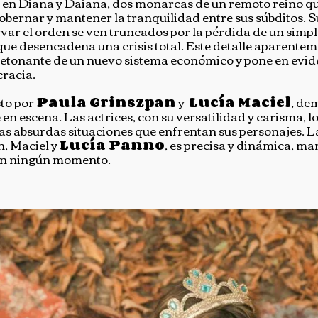
 en Diana y Daiana, dos monarcas de un remoto reino q
gobernar y mantener la tranquilidad entre sus súbditos. 
rvar el orden se ven truncados por la pérdida de un sim
 que desencadena una crisis total. Este detalle aparentem
 detonante de un nuevo sistema económico y pone en evide
cracia.
sto por
Paula Grinszpan
y
Lucía Maciel
, de
n escena. Las actrices, con su versatilidad y carisma, l
las absurdas situaciones que enfrentan sus personajes. L
n, Maciel y
Lucía Panno
, es precisa y dinámica, m
 en ningún momento.