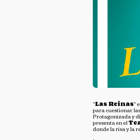
"
Las Reinas
" 
para cuestionar la
Protagonizada y d
presenta en el
Tea
donde la risa y la 