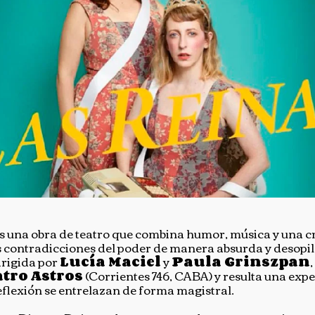
es una obra de teatro que combina humor, música y una crí
s contradicciones del poder de manera absurda y desopil
irigida por
Lucía Maciel
y
Paula Grinszpan
tro Astros
(Corrientes 746, CABA) y resulta una expe
reflexión se entrelazan de forma magistral.