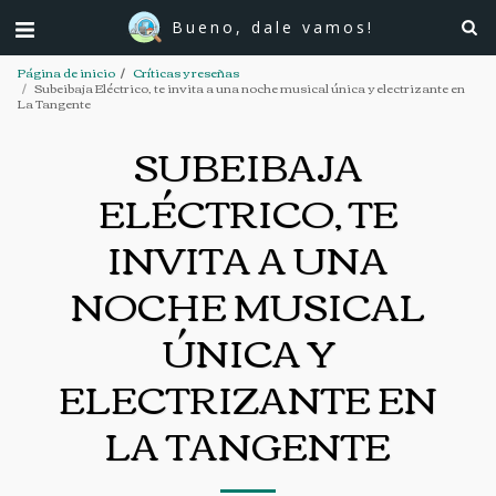
Bueno, dale vamos!
Página de inicio
Críticas y reseñas
Subeibaja Eléctrico, te invita a una noche musical única y electrizante en
La Tangente
SUBEIBAJA
ELÉCTRICO, TE
INVITA A UNA
NOCHE MUSICAL
ÚNICA Y
ELECTRIZANTE EN
LA TANGENTE