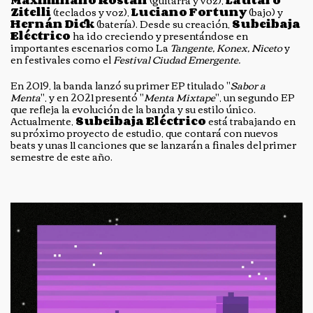
Maximiliano Rostan
(guitarra y voz),
Lautaro
Zitelli
(teclados y voz),
Luciano Fortuny
(bajo) y
Hernán Dick
(batería). Desde su creación,
Subeibaja
Eléctrico
ha ido creciendo y presentándose en
importantes escenarios como La
Tangente, Konex, Niceto
y
en festivales como el
Festival Ciudad Emergente.
En 2019, la banda lanzó su primer EP titulado "
Sabor a
Menta
", y en 2021 presentó "
Menta Mixtape
", un segundo EP
que refleja la evolución de la banda y su estilo único.
Actualmente,
Subeibaja Eléctrico
está trabajando en
su próximo proyecto de estudio, que contará con nuevos
beats y unas 11 canciones que se lanzarán a finales del primer
semestre de este año.