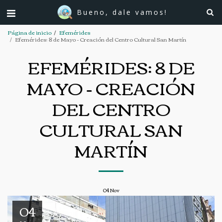
Bueno, dale vamos!
Página de inicio
Efemérides
Efemérides: 8 de Mayo - Creación del Centro Cultural San Martín
EFEMÉRIDES: 8 DE
MAYO - CREACIÓN
DEL CENTRO
CULTURAL SAN
MARTÍN
04
Nov
04