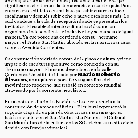
de cómputos de las elecciones presidenciales de 1983 que
significaron el retorno a la democracia en nuestro país. Para
entrar a este edificio central, hay que subir cuatro o cinco
escalinatas y después subir ocho o nueve escalones más. Lo
cual conduce a la sala de recepción donde se presentan los
invitados. El establecimiento cultural nació como un
organismo independiente, e inclusive hoy se maneja de igual
manera. Ya que posee una contienda con su “hermano
mayor”, el Teatro San Martín, ubicado en la misma manzana
sobre la Avenida Corrientes.
Su construcción vidriada consta de 12 pisos de altura, y tiene
un patio de esculturas que sirve como conexión con su
“hermano mayor”. El mismo desemboca en la calle
Corrientes. Un edificio ideado por
Mario Roberto
Álvarez
, un arquitecto porteño vanguardista del
movimiento moderno, que trabajó en contexto mundial
atravesado por la corriente neoclásica.
En un nota del diario La Nación, se hace referencia a la
construcción de ambos edificios: “El cultural representó la
segunda etapa de un plan de obra en esa manzana que se
había iniciado con el San Martín”, (La Nación, “El Cultural
San Martín, faro de la cultura en los 80 celebra su medio ciclo
de vida con festejos virtuales).