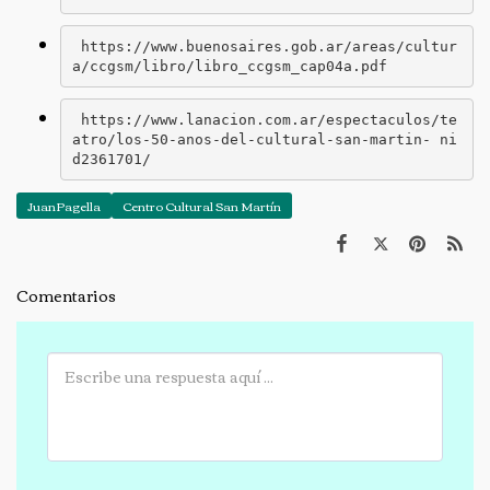
 https://www.buenosaires.gob.ar/areas/cultur
a/ccgsm/libro/libro_ccgsm_cap04a.pdf
 https://www.lanacion.com.ar/espectaculos/te
atro/los-50-anos-del-cultural-san-martin- ni
d2361701/
JuanPagella
Centro Cultural San Martín
Comentarios