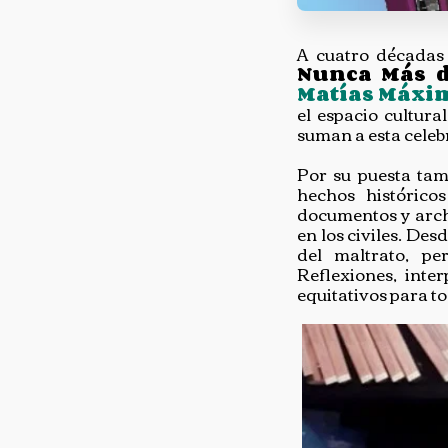
A cuatro décadas
Nunca Más d
Matías Máxi
el espacio cultur
suman a esta celeb
Por su puesta tamb
hechos histórico
documentos y archi
en los civiles. De
del maltrato, p
Reflexiones, inte
equitativos para t