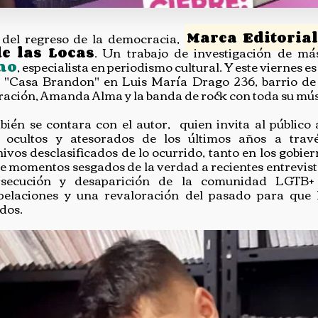
 del regreso de la democracia,
Marea Editoria
e las Locas
. Un trabajo de investigación de má
mo
, especialista en periodismo cultural. Y este viernes e
al "Casa Brandon" en Luis María Drago 236, barrio de 
ración, Amanda Alma y la banda de rock con toda su músi
ién se contara con el autor, quien invita al público 
s ocultos y atesorados de los últimos años a travé
vos desclasificados de lo ocurrido, tanto en los gobie
sde momentos sesgados de la verdad a recientes entrevist
ersecución y desaparición de la comunidad LGTB+ 
rpelaciones y una revaloración del pasado para que
odos.