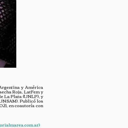
 Argentina y América
osecha Roja, LatFem y
de La Plata (UNLP), y
(UNSAM). Publicó los
2021, en coautoría con
torialmarea.com.ar)