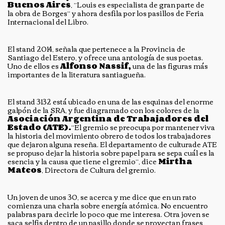
Buenos Aires
, “Louis es especialista de gran parte de
la obra de Borges” y ahora desfila por los pasillos de Feria
Internacional del Libro.
El stand 2014, señala que pertenece a la Provincia de
Santiago del Estero, y ofrece una antología de sus poetas.
Uno de ellos es
Alfonso Nassif,
una de las figuras más
importantes de la literatura santiagueña.
El stand 3132 está ubicado en una de las esquinas del enorme
galpón de la SRA, y fue diagramado con los colores de la
Asociación Argentina de Trabajadores del
Estado (ATE).
”El gremio se preocupa por mantener viva
la historia del movimiento obrero de todos los trabajadores
que dejaron alguna reseña. El departamento de culturade ATE
se propuso dejar la historia sobre papel para se sepa cuál es la
esencia y la causa que tiene el gremio”, dice
Mirtha
Mateos
, Directora de Cultura del gremio.
Un joven de unos 30, se acerca y me dice que en un rato
comienza una charla sobre energía atómica. No encuentro
palabras para decirle lo poco que me interesa. Otra joven se
saca selfis dentro de un pasillo donde se proyectan frases