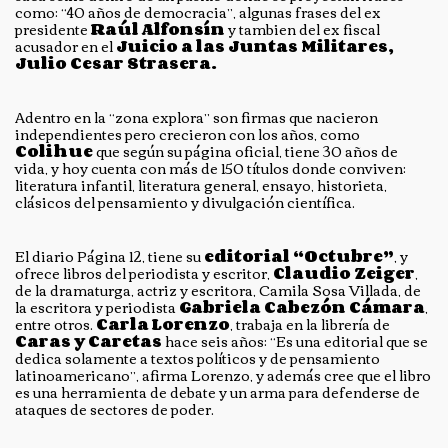
como: “40 años de democracia”, algunas frases del ex
presidente
Raúl Alfonsín
y tambien del ex fiscal
acusador en el
Juicio a las Juntas Militares,
Julio Cesar Strasera.
Adentro en la “zona explora” son firmas que nacieron
independientes pero crecieron con los años, como
Colihue
que según su página oficial, tiene 30 años de
vida, y hoy cuenta con más de 150 títulos donde conviven:
literatura infantil, literatura general, ensayo, historieta,
clásicos del pensamiento y divulgación científica.
El diario Página 12, tiene su
editorial “Octubre”
, y
ofrece libros del periodista y escritor,
Claudio Zeiger
,
de la dramaturga, actriz y escritora, Camila Sosa Villada, de
la escritora y periodista
Gabriela Cabezón
Cámara
,
entre otros.
Carla Lorenzo
, trabaja en la librería de
Caras y Caretas
hace seis años: “Es una editorial que se
dedica solamente a textos políticos y de pensamiento
latinoamericano”, afirma Lorenzo, y además cree que el libro
es una herramienta de debate y un arma para defenderse de
ataques de sectores de poder.