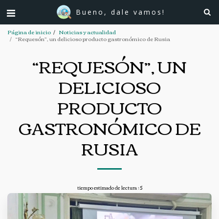
Bueno, dale vamos!
Página de inicio
Noticias y actualidad
“Requesón”, un delicioso producto gastronómico de Rusia
“REQUESÓN”, UN
DELICIOSO
PRODUCTO
GASTRONÓMICO DE
RUSIA
tiempo estimado de lectura : 5