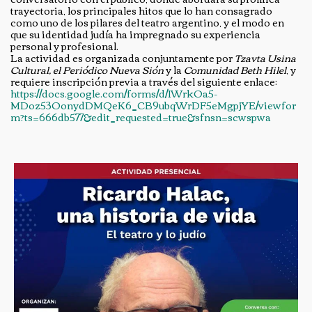
trayectoria, los principales hitos que lo han consagrado
como uno de los pilares del teatro argentino, y el modo en
que su identidad judía ha impregnado su experiencia
personal y profesional.
La actividad es organizada conjuntamente por
Tzavta Usina
Cultural, el Periódico Nueva Sión
y la
Comunidad Beth Hilel
, y
requiere inscripción previa a través del siguiente enlace:
https://docs.google.com/forms/d/1WrkOa5-
MDoz53OonydDMQeK6_CB9ubqWrDF5eMgpjYE/viewfor
m?ts=666db577&edit_requested=true&sfnsn=scwspwa