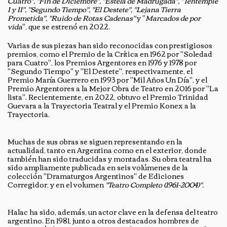
Cuatro", "Fin de Diciembre", "Estela de Madrugada", "Tentempié
I y II", "Segundo Tiempo", "El Destete", "Lejana Tierra
Prometida", "Ruido de Rotas Cadenas"
y "
Marcados de por
vida
", que se estrenó en 2022.
Varias de sus piezas han sido reconocidas con prestigiosos
premios, como el Premio de la Crítica en 1962 por "Soledad
para Cuatro", los Premios Argentores en 1976 y 1978 por
"Segundo Tiempo" y "El Destete", respectivamente, el
Premio María Guerrero en 1993 por "Mil Años Un Día", y el
Premio Argentores a la Mejor Obra de Teatro en 2016 por "La
lista". Recientemente, en 2022, obtuvo el Premio Trinidad
Guevara a la Trayectoria Teatral y el Premio Konex a la
Trayectoria.
Muchas de sus obras se siguen representando en la
actualidad, tanto en Argentina como en el exterior, donde
también han sido traducidas y montadas. Su obra teatral ha
sido ampliamente publicada en seis volúmenes de la
colección "Dramaturgos Argentinos" de Ediciones
Corregidor, y en el volumen
"Teatro Completo (1961-2004)".
Halac ha sido, además, un actor clave en la defensa del teatro
argentino. En 1981, junto a otros destacados hombres de