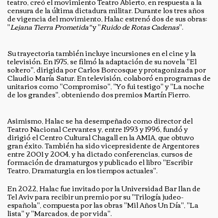
teatro, creó el movimiento Teatro Abierto, en respuesta a la
censura de la última dictadura militar. Durante los tres años
de vigencia del movimiento, Halac estrenó dos de sus obras:
"
Lejana Tierra Prometida"
y "
Ruido de Rotas Cadenas
".
Su trayectoria también incluye incursiones en el cine y la
televisión. En 1975, se filmó la adaptación de su novela "El
soltero", dirigida por Carlos Borcosque y protagonizada por
Claudio María Satur. En televisión, colaboró en programas de
unitarios como "Compromiso", "Yo fui testigo" y "La noche
de los grandes", obteniendo dos premios Martín Fierro.
Asimismo, Halac se ha desempeñado como director del
Teatro Nacional Cervantes y, entre 1993 y 1996, fundó y
dirigió el Centro Cultural Chagall en la AMIA, que obtuvo
gran éxito. También ha sido vicepresidente de Argentores
entre 2001 y 2004, y ha dictado conferencias, cursos de
formación de dramaturgos y publicado el libro "Escribir
Teatro, Dramaturgia en los tiempos actuales".
En 2022, Halac fue invitado por la Universidad Bar Ilan de
Tel Aviv para recibir un premio por su "Trilogía judeo-
española", compuesta por las obras "Mil Años Un Día", "La
lista" y "Marcados, de por vida".