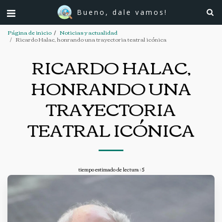
Bueno, dale vamos!
Página de inicio
Noticias y actualidad
Ricardo Halac, honrando una trayectoria teatral icónica
RICARDO HALAC,
HONRANDO UNA
TRAYECTORIA
TEATRAL ICÓNICA
tiempo estimado de lectura : 5