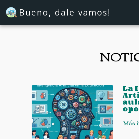
Bueno, dale vamos!
NOTI
La 
Arti
aul
opo
Más 