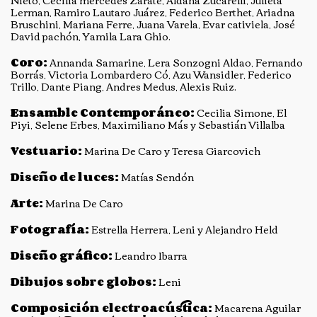
Nieto, Cecilia mercedes Zarate, Aldana Zucarelli, Julieta
Lerman, Ramiro Lautaro Juárez, Federico Berthet, Ariadna
Bruschini, Mariana Ferre, Juana Varela, Evar cativiela, José
David pachón, Yamila Lara Ghio.
Coro:
Annanda Samarine, Lera Sonzogni Aldao, Fernando
Borrás, Victoria Lombardero Có, Azu Wansidler, Federico
Trillo, Dante Piang, Andres Medus, Alexis Ruiz.
Ensamble Contemporáneo:
Cecilia Simone, El
Piyi, Selene Erbes, Maximiliano Más y Sebastián Villalba
Vestuario:
Marina De Caro y Teresa Giarcovich
Diseño de luces:
Matías Sendón
Arte:
Marina De Caro
Fotografía:
Estrella Herrera, Leni y Alejandro Held
Diseño gráfico:
Leandro Ibarra
Dibujos sobre globos:
Leni
Composición electroacústica:
Macarena Aguilar