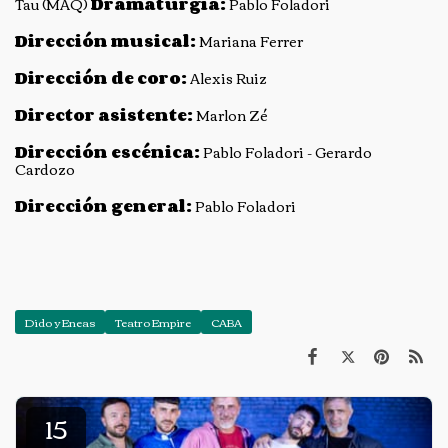
Tau (MAQ)
Dramaturgia:
Pablo Foladori
Dirección musical:
Mariana Ferrer
Dirección de coro:
Alexis Ruiz
Director asistente:
Marlon Zé
Dirección escénica:
Pablo Foladori - Gerardo
Cardozo
Dirección general:
Pablo Foladori
Dido y Eneas
Teatro Empire
CABA
15