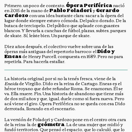
Primero, un poco de contexto.
Ópera Periférica
nació
en 2015 de la mano de
Pablo Foladori
y
Gerardo
Cardozo
con una idea bastante clara: sacar a la ópera del
lugar donde siempre estuvo cómoda. Del palco dorado. De la
butaca de terciopelo. Del público que aplaude con guantes
blancos. Y llevarla a canchas de fútbol, plazas, subtes, parques
de skate. Sí, leíste bien. Un parque de skate.
Diez años después, el colectivo vuelve sobre una de las
óperas más antiguas del repertorio barroco: el
Dido y
Eneas
de Henry Purcell, compuesta en 1689. Pero no para
repetirla. Para hacerla estallar.
La historia original, por si no la tenés fresca, viene de la
Eneida
de Virgilio. Dido es la reina de Cartago. Eneas es el
héroe troyano que debe refundar Roma. Se enamoran. Él se
va. Ella muere. Fin. Una historia de abandono que tiene más
de dos mil años y que, igual, duele como si fuera nueva. Pero
acá viene el giro. Ópera Periférica no se queda con esa Dido
derrotada, llorando en el escenario.
La versión de Foladori y Cardozo pone en el centro otra cara
de la reina: la de
geómetra
. La de una mujer que midió y
fundó territorios. Que pensó el espacio, que lo calculó, que lo