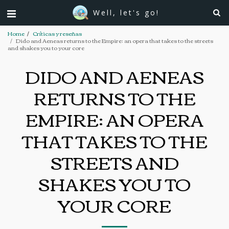
Well, let's go!
Home
Críticas y reseñas
Dido and Aeneas returns to the Empire: an opera that takes to the streets
and shakes you to your core
DIDO AND AENEAS
RETURNS TO THE
EMPIRE: AN OPERA
THAT TAKES TO THE
STREETS AND
SHAKES YOU TO
YOUR CORE