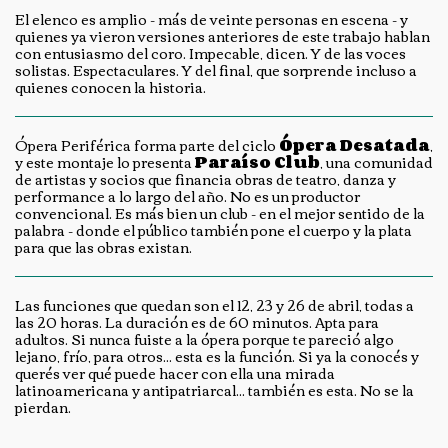
El elenco es amplio - más de veinte personas en escena - y
quienes ya vieron versiones anteriores de este trabajo hablan
con entusiasmo del coro. Impecable, dicen. Y de las voces
solistas. Espectaculares. Y del final, que sorprende incluso a
quienes conocen la historia.
Ópera Periférica forma parte del ciclo
Ópera Desatada
,
y este montaje lo presenta
Paraíso Club
, una comunidad
de artistas y socios que financia obras de teatro, danza y
performance a lo largo del año. No es un productor
convencional. Es más bien un club - en el mejor sentido de la
palabra - donde el público también pone el cuerpo y la plata
para que las obras existan.
Las funciones que quedan son el 12, 23 y 26 de abril, todas a
las 20 horas. La duración es de 60 minutos. Apta para
adultos. Si nunca fuiste a la ópera porque te pareció algo
lejano, frío, para otros... esta es la función. Si ya la conocés y
querés ver qué puede hacer con ella una mirada
latinoamericana y antipatriarcal... también es esta. No se la
pierdan.