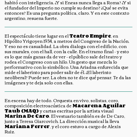
habitó con inteligencia. ¿Y si Eneas nunca llega a Roma? ¿Y si
el fundador del Imperio no cumple su destino? ¿Qué se evita
entonces? Es una pregunta política, claro. Y en este contexto
argentino, resuena fuerte.
El espectáculo tiene lugar en el
Teatro Empire
, en
Hipólito Yrigoyen 1934, a metros del Congreso de la Nación.
Y eso no es casualidad. La obra dialoga con el edificio, con
sus murales, con el hall, con la calle. En el tramo final - y esto
es lo que más ganas da de ver - el público sale del teatro y
rodea el Congreso con un hilo. Un gesto que mezcla lo
performativo con lo simbólico. Una Ariadna enfurecida que
mide el laberinto para poder salir de él. ¿El laberinto
neoliberal? Puede ser. La obra no te dice qué pensar. Te da las
imágenes y te deja solo con ellas.
En escena hay de todo. Orquesta en vivo, solistas, coro,
composición electroacústica de
Macarena Aguilar
Taub (MAQ)
y cartas escritas por la artista visual
Marina De Caro
. El vestuario también es de De Caro,
junto a Teresa Giarcovich. La dirección musical la lleva
Mariana Ferrer
, y el coro estuvo a cargo de Alexis
Ruiz.