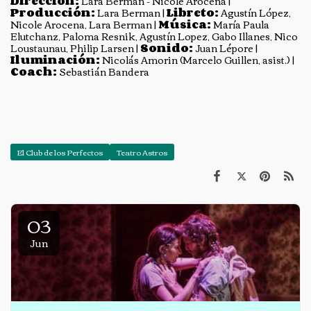
Dirección:
Lara Berman - Nicole Arocena |
Producción:
Lara Berman |
Libreto:
Agustín López,
Nicole Arocena, Lara Berman |
Música:
María Paula
Elutchanz, Paloma Resnik, Agustín Lopez, Gabo Illanes, Nico
Loustaunau, Philip Larsen |
Sonido:
Juan Lépore |
Iluminación:
Nicolás Amorin (Marcelo Guillen, asist.) |
Coach:
Sebastián Bandera
El Club de los Perfectos
Teatro Astros
03
Jun