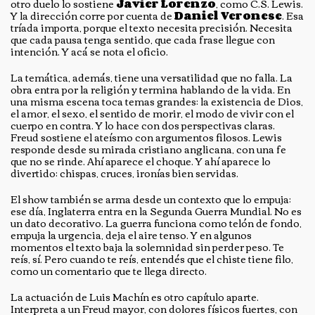
otro duelo lo sostiene
Javier Lorenzo
, como C.S. Lewis.
Y la dirección corre por cuenta de
Daniel Veronese
. Esa
tríada importa, porque el texto necesita precisión. Necesita
que cada pausa tenga sentido, que cada frase llegue con
intención. Y acá se nota el oficio.
La temática, además, tiene una versatilidad que no falla. La
obra entra por la religión y termina hablando de la vida. En
una misma escena toca temas grandes: la existencia de Dios,
el amor, el sexo, el sentido de morir, el modo de vivir con el
cuerpo en contra. Y lo hace con dos perspectivas claras.
Freud sostiene el ateísmo con argumentos filosos. Lewis
responde desde su mirada cristiano anglicana, con una fe
que no se rinde. Ahí aparece el choque. Y ahí aparece lo
divertido: chispas, cruces, ironías bien servidas.
El show también se arma desde un contexto que lo empuja:
ese día, Inglaterra entra en la Segunda Guerra Mundial. No es
un dato decorativo. La guerra funciona como telón de fondo,
empuja la urgencia, deja el aire tenso. Y en algunos
momentos el texto baja la solemnidad sin perder peso. Te
reís, sí. Pero cuando te reís, entendés que el chiste tiene filo,
como un comentario que te llega directo.
La actuación de Luis Machín es otro capítulo aparte.
Interpreta a un Freud mayor, con dolores físicos fuertes, con