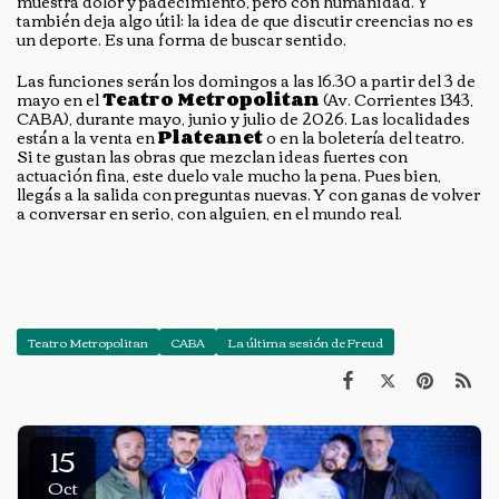
muestra dolor y padecimiento, pero con humanidad. Y
también deja algo útil: la idea de que discutir creencias no es
un deporte. Es una forma de buscar sentido.
Las funciones serán los domingos a las 16.30 a partir del 3 de
mayo en el
Teatro Metropolitan
(Av. Corrientes 1343,
CABA), durante mayo, junio y julio de 2026. Las localidades
están a la venta en
Plateanet
o en la boletería del teatro.
Si te gustan las obras que mezclan ideas fuertes con
actuación fina, este duelo vale mucho la pena. Pues bien,
llegás a la salida con preguntas nuevas. Y con ganas de volver
a conversar en serio, con alguien, en el mundo real.
Teatro Metropolitan
CABA
La última sesión de Freud
15
Oct