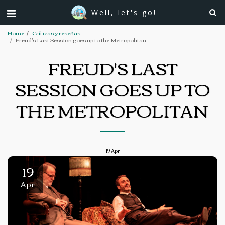
Well, let's go!
Home
Críticas y reseñas
Freud's Last Session goes up to the Metropolitan
FREUD'S LAST
SESSION GOES UP TO
THE METROPOLITAN
19
Apr
19
Apr