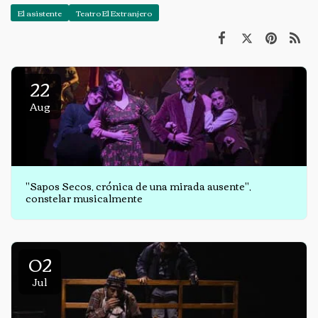
El asistente
Teatro El Extranjero
22
Aug
"Sapos Secos, crónica de una mirada ausente",
constelar musicalmente
02
Jul