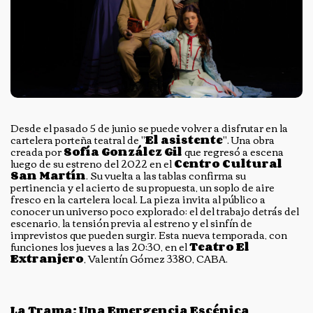
Desde el pasado 5 de junio se puede volver a disfrutar en la
cartelera porteña teatral de "
El asistente
". Una obra
creada por
Sofía González Gil
que regresó a escena
luego de su estreno del 2022 en el
Centro Cultural
San Martín
. Su vuelta a las tablas confirma su
pertinencia y el acierto de su propuesta, un soplo de aire
fresco en la cartelera local. La pieza invita al público a
conocer un universo poco explorado: el del trabajo detrás del
escenario, la tensión previa al estreno y el sinfín de
imprevistos que pueden surgir. Esta nueva temporada, con
funciones los jueves a las 20:30, en el
Teatro El
Extranjero
, Valentín Gómez 3380, CABA.
La Trama: Una Emergencia Escénica