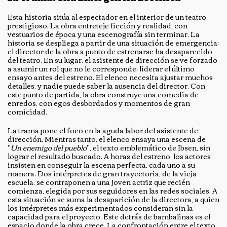
Esta historia sitúa al espectador en el interior de un teatro
prestigioso. La obra entreteje ficción y realidad, con
vestuarios de época y una escenografía sin terminar. La
historia se despliega a partir de una situación de emergencia:
el director de la obra a punto de estrenarse ha desaparecido
del teatro. En su lugar, el asistente de dirección se ve forzado
a asumir un rol que no le corresponde: liderar el último
ensayo antes del estreno. El elenco necesita ajustar muchos
detalles, y nadie puede saber la ausencia del director. Con
este punto de partida, la obra construye una comedia de
enredos, con egos desbordados y momentos de gran
comicidad.
La trama pone el foco en la aguda labor del asistente de
dirección. Mientras tanto, el elenco ensaya una escena de
"
Un enemigo del pueblo
", el texto emblemático de Ibsen, sin
lograr el resultado buscado. A horas del estreno, los actores
insisten en conseguir la escena perfecta, cada uno a su
manera. Dos intérpretes de gran trayectoria, de la vieja
escuela, se contraponen a una joven actriz que recién
comienza, elegida por sus seguidores en las redes sociales. A
esta situación se suma la desaparición de la directora, a quien
los intérpretes más experimentados consideran sin la
capacidad para el proyecto. Este detrás de bambalinas es el
espacio donde la obra crece. La confrontación entre el texto