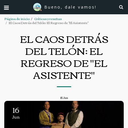
Bueno, dale vamos!
Página de inicio
Críticas y reseñas
El Caos Detrás del Telón: El Regreso de "El Asistente"
EL CAOS DETRÁS
DEL TELÓN: EL
REGRESO DE "EL
ASISTENTE"
16
Jun
16
Jun