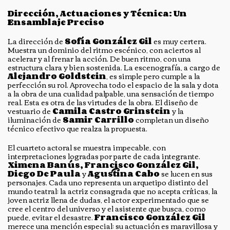
Dirección, Actuaciones y Técnica: Un
Ensamblaje Preciso
La dirección de
Sofía González Gil
es muy certera.
Muestra un dominio del ritmo escénico, con aciertos al
acelerar y al frenar la acción. De buen ritmo, con una
estructura clara y bien sostenida. La escenografía, a cargo de
Alejandro Goldstein
, es simple pero cumple a la
perfección su rol. Aprovecha todo el espacio de la sala y dota
a la obra de una cualidad palpable, una sensación de tiempo
real. Esta es otra de las virtudes de la obra. El diseño de
vestuario de
Camila Castro Grinstein
y la
iluminación de
Samir Carrillo
completan un diseño
técnico efectivo que realza la propuesta.
El cuarteto actoral se muestra impecable, con
interpretaciones logradas por parte de cada integrante.
Ximena Banús, Francisco González Gil,
Diego De Paula
y
Agustina Cabo
se lucen en sus
personajes. Cada uno representa un arquetipo distinto del
mundo teatral: la actriz consagrada que no acepta críticas, la
joven actriz llena de dudas, el actor experimentado que se
cree el centro del universo y el asistente que busca, como
puede, evitar el desastre.
Francisco González Gil
merece una mención especial; su actuación es maravillosa y