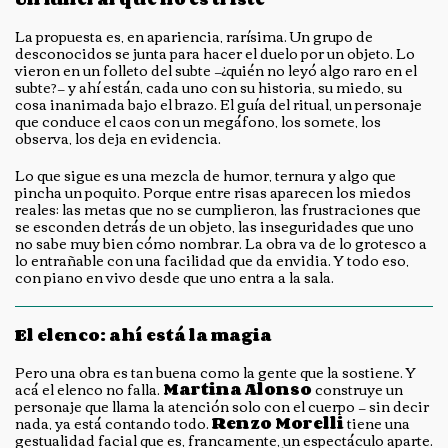
La propuesta es, en apariencia, rarísima. Un grupo de
desconocidos se junta para hacer el duelo por un objeto. Lo
vieron en un folleto del subte —¿quién no leyó algo raro en el
subte?— y ahí están, cada uno con su historia, su miedo, su
cosa inanimada bajo el brazo. El guía del ritual, un personaje
que conduce el caos con un megáfono, los somete, los
observa, los deja en evidencia.
Lo que sigue es una mezcla de humor, ternura y algo que
pincha un poquito. Porque entre risas aparecen los miedos
reales: las metas que no se cumplieron, las frustraciones que
se esconden detrás de un objeto, las inseguridades que uno
no sabe muy bien cómo nombrar. La obra va de lo grotesco a
lo entrañable con una facilidad que da envidia. Y todo eso,
con piano en vivo desde que uno entra a la sala.
El elenco: ahí está la magia
Pero una obra es tan buena como la gente que la sostiene. Y
acá el elenco no falla.
Martina Alonso
construye un
personaje que llama la atención solo con el cuerpo — sin decir
nada, ya está contando todo.
Renzo Morelli
tiene una
gestualidad facial que es, francamente, un espectáculo aparte.