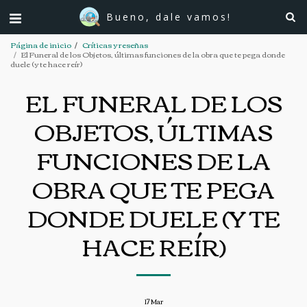
Bueno, dale vamos!
Página de inicio
Críticas y reseñas
El Funeral de los Objetos, últimas funciones de la obra que te pega donde
duele (y te hace reír)
EL FUNERAL DE LOS
OBJETOS, ÚLTIMAS
FUNCIONES DE LA
OBRA QUE TE PEGA
DONDE DUELE (Y TE
HACE REÍR)
17
Mar