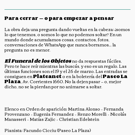
Para cerrar — o para empezar a pensar
La obra deja una pregunta dando vueltas en la cabeza: ¿somos
lo que tenemos, o somos lo que no podemos soltar? En un
mundo donde acumulamos cosas, contactos, fotos,
conversaciones de WhatsApp que nunca borramos... la
pregunta no es menor.
El Funeral de los Objetos
no da respuestas fáciles.
Pero te hace reír mientras las buscás, y eso es un regalo. Las
últimas funciones son el 19 y el 26 de marzo. Las entradas se
consiguen en
Plateanet
o en la boletería del
Paseo La
Plaza
, Av. Corrientes 1660. No la dejen pasar — o, mejor
dicho, no se la pierdan por no animarse a soltar.
Elenco en Orden de aparición: Martina Alonso – Fernanda
Provenzano – Eugenia Fernandez – Renzo Morelli – Nicolás
Manasseri – Matías Zajic – Christian Edelstein
Pianista: Facundo Cicciu (Paseo La Plaza)