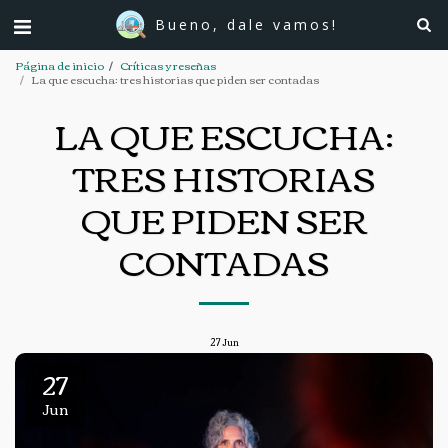
Bueno, dale vamos!
Página de inicio
Críticas y reseñas
La que escucha: tres historias que piden ser contadas
LA QUE ESCUCHA:
TRES HISTORIAS
QUE PIDEN SER
CONTADAS
27
Jun
27
Jun