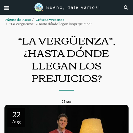
Bueno, dale vamos!
Página de inicio
Críticas y reseñas
“La vergüenza”, ¿Hasta dónde llegan los prejuicios?
“LA VERGÜENZA”,
¿HASTA DÓNDE
LLEGAN LOS
PREJUICIOS?
22
Aug
22
Aug