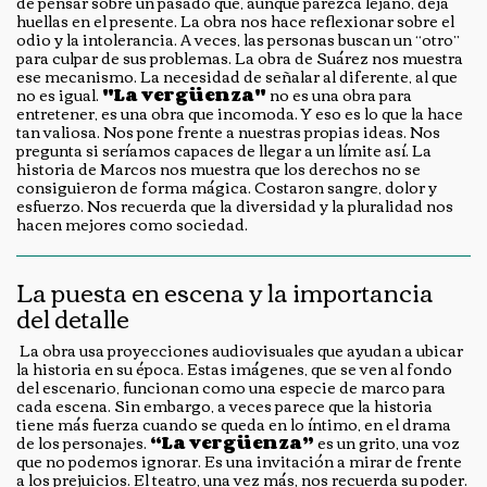
de pensar sobre un pasado que, aunque parezca lejano, deja
huellas en el presente. La obra nos hace reflexionar sobre el
odio y la intolerancia. A veces, las personas buscan un “otro”
para culpar de sus problemas. La obra de Suárez nos muestra
ese mecanismo. La necesidad de señalar al diferente, al que
no es igual.
"La vergüenza"
no es una obra para
entretener, es una obra que incomoda. Y eso es lo que la hace
tan valiosa. Nos pone frente a nuestras propias ideas. Nos
pregunta si seríamos capaces de llegar a un límite así. La
historia de Marcos nos muestra que los derechos no se
consiguieron de forma mágica. Costaron sangre, dolor y
esfuerzo. Nos recuerda que la diversidad y la pluralidad nos
hacen mejores como sociedad.
La puesta en escena y la importancia
del detalle
La obra usa proyecciones audiovisuales que ayudan a ubicar
la historia en su época. Estas imágenes, que se ven al fondo
del escenario, funcionan como una especie de marco para
cada escena. Sin embargo, a veces parece que la historia
tiene más fuerza cuando se queda en lo íntimo, en el drama
de los personajes.
“La vergüenza”
es un grito, una voz
que no podemos ignorar. Es una invitación a mirar de frente
a los prejuicios. El teatro, una vez más, nos recuerda su poder.