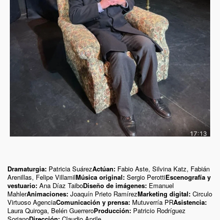
Dramaturgia:
Patricia Suárez
Actúan:
Fabio Aste, Silvina Katz, Fabián
Arenillas, Felipe Villamil
Música original:
Sergio Perotti
Escenografía y
vestuario:
Ana Díaz Taibo
Diseño de imágenes:
Emanuel
Mahler
Animaciones:
Joaquín Prieto Ramírez
Marketing digital:
Circulo
Virtuoso Agencia
Comunicación y prensa:
Mutuverría PR
Asistencia:
Laura Quiroga, Belén Guerrero
Producción:
Patricio Rodríguez
Soriano
Dirección:
Claudio Aprile