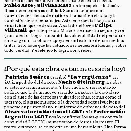
historia al escenario. El elenco se luce en cada escena.
Fabio Aste
y
Silvina Katz
, en los papeles de José y
Rosa, demuestran su calidad. Sus actuaciones son
convincentes, llenas de matices. Transmiten el dolor y la
confusión de sus personajes. Aste, en especial, logra una
emotividad que se destaca. A su lado, el joven
Felipe
Villamil
, que interpreta a Marcos, se muestra seguro y con
gran talento. Logra transmitir la vulnerabilidad del personaje,
sin exagerar. La obra se apoya en un texto fuerte, sin medias
tintas. Esto hace que las actuaciones necesiten fuerza y, sobre
todo, verdad. Y el elenco lo logra con creces.
¿Por qué esta obra es tan necesaria hoy?
Patricia Suárez
escribió
"La vergüenza"
en
2012, a pedido del director
Nacho Steinberg
. La obra
se estrenó en un momento. Y hoy vuelve, en un contexto
político que le da un nuevo sentido. La autora lo dejó claro:
con el auge de las derechas y ultraderechas, temas como el
racismo, el antisemitismo o la diversidad sexual vuelven a
ponerse en primer plano. El informe de crímenes de odio del
Observatorio Nacional LGBT+
y la
Federación
Argentina LGBT
nos lo confirma: los ataques contra la
comunidad LGBTIQ+ aumentaron de forma alarmante. El
teatro, entonces, se convierte en una herramienta. Una forma