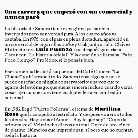
Una carrera que empezó con un comercial y
nunca paró
La historia de Sandra tiene esos giros que parecen
inventados pero son verdad pura. A los cuatro años ya
cantaba. En 1976, con el país en plena dictadura, apareció en
un comercial de cigarrillos Jockey Club junto a Julio Chávez.
El director era
Luis Puenzo
, que después ganaría un
Oscar con "La historia oficial". Y la canción se llamaba "Falta
Poco Tiempo". Profético, si lo pensás bien.
Ese comercial le abrió las puertas del Café Concert "La
Ciudad" y ahí arrancó todo. Sandra tenía algo que no se
puede enseñar en ningún conservatorio: una voz que te
agarra del estómago, que suena sincera incluso cuando canta
cosas ajenas, que convierte cualquier letra en confesión
personal.
En 1982 llegó "Puerto Pollensa", el tema de
Marilina
Ross
que la catapultó al estrellato. Y después vinieron todos
los demás: "Hagamos el Amor", "Soy lo que soy", "Como la
primera vez". Veintiocho discos en total. Once de oro, cinco
de platino. Números que impresionan, sí, pero que no cuentan
toda la historia.