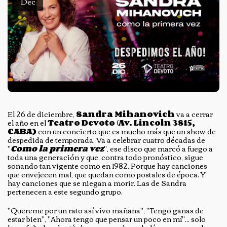
Dec
El 26 de diciembre,
Sandra Mihanovich
va a cerrar
el año en el
Teatro Devoto
(
Av. Lincoln 3815,
CABA)
con un concierto que es mucho más que un show de
despedida de temporada. Va a celebrar cuatro décadas de
"
Como la primera vez
", ese disco que marcó a fuego a
toda una generación y que, contra todo pronóstico, sigue
sonando tan vigente como en 1982. Porque hay canciones
que envejecen mal, que quedan como postales de época. Y
hay canciones que se niegan a morir. Las de Sandra
pertenecen a este segundo grupo.
"Quereme por un rato así vivo mañana", "Tengo ganas de
estar bien", "Ahora tengo que pensar un poco en mí"... solo