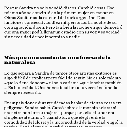
Porque Sandra no solo vendió discos. Cambió cosas. Ese
mismo año se convirtió en la primera mujer en cantar en
Obras Sanitarias, la catedral del rock argentino. Dos
funciones consecutivas, diez mil personas. La noche de su
consagración, dicen. Pero también la noche en que demostró
que una mujer podía llenar un estadio con su voz y su verdad,
sin necesidad de pedir permiso a nadie.
Más que una cantante: una fuerza de la
naturaleza
Lo que separa a Sandra de tantos otros artistas exitosos es
algo difícil de explicar pero fácil de sentir. No es solo talento
—que lo tiene de sobra— ni solo carisma —que le sobra también
—. Es honestidad. Una honestidad brutal, a veces incómoda,
siempre necesaria.
En un país donde durante décadas hablar de ciertas cosas era
peligroso, Sandra habló. Cantó sobre el amor sin aclarar si
era entre hombres o mujeres, porque para ella el amor era
simplemente amor. Y cuando tuvo que elegir entre la
comodidad del closet y la incomodidad de la verdad, eligió la
verdad. Pagó el precio —perdió contratos, sponsors,