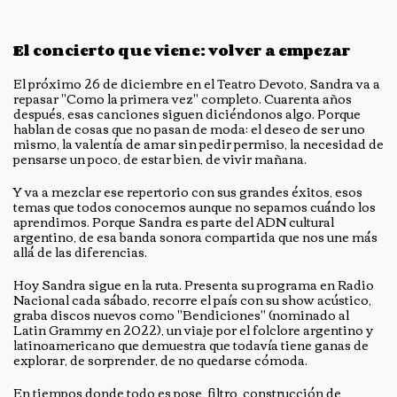
El concierto que viene: volver a empezar
El próximo 26 de diciembre en el Teatro Devoto, Sandra va a
repasar "Como la primera vez" completo. Cuarenta años
después, esas canciones siguen diciéndonos algo. Porque
hablan de cosas que no pasan de moda: el deseo de ser uno
mismo, la valentía de amar sin pedir permiso, la necesidad de
pensarse un poco, de estar bien, de vivir mañana.
Y va a mezclar ese repertorio con sus grandes éxitos, esos
temas que todos conocemos aunque no sepamos cuándo los
aprendimos. Porque Sandra es parte del ADN cultural
argentino, de esa banda sonora compartida que nos une más
allá de las diferencias.
Hoy Sandra sigue en la ruta. Presenta su programa en Radio
Nacional cada sábado, recorre el país con su show acústico,
graba discos nuevos como "Bendiciones" (nominado al
Latin Grammy en 2022), un viaje por el folclore argentino y
latinoamericano que demuestra que todavía tiene ganas de
explorar, de sorprender, de no quedarse cómoda.
En tiempos donde todo es pose, filtro, construcción de