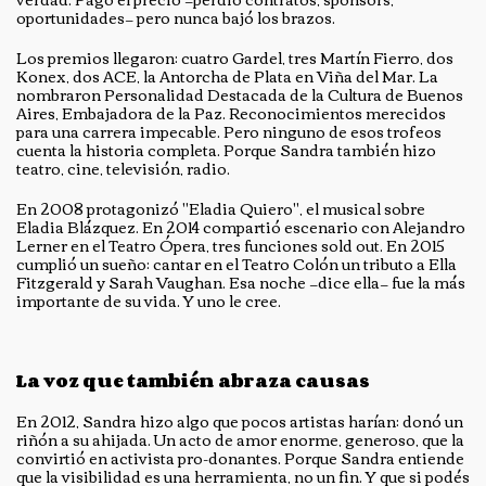
oportunidades— pero nunca bajó los brazos.
Los premios llegaron: cuatro Gardel, tres Martín Fierro, dos
Konex, dos ACE, la Antorcha de Plata en Viña del Mar. La
nombraron Personalidad Destacada de la Cultura de Buenos
Aires, Embajadora de la Paz. Reconocimientos merecidos
para una carrera impecable. Pero ninguno de esos trofeos
cuenta la historia completa. Porque Sandra también hizo
teatro, cine, televisión, radio.
En 2008 protagonizó "Eladia Quiero", el musical sobre
Eladia Blázquez. En 2014 compartió escenario con Alejandro
Lerner en el Teatro Ópera, tres funciones sold out. En 2015
cumplió un sueño: cantar en el Teatro Colón un tributo a Ella
Fitzgerald y Sarah Vaughan. Esa noche —dice ella— fue la más
importante de su vida. Y uno le cree.
La voz que también abraza causas
En 2012, Sandra hizo algo que pocos artistas harían: donó un
riñón a su ahijada. Un acto de amor enorme, generoso, que la
convirtió en activista pro-donantes. Porque Sandra entiende
que la visibilidad es una herramienta, no un fin. Y que si podés