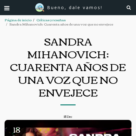
Bueno, dale vamos!
Página de inicio
Críticas y reseñas
Sandra Mihanovich: Cuarenta años de una voz que no envejece
SANDRA
MIHANOVICH:
CUARENTA AÑOS DE
UNA VOZ QUE NO
ENVEJECE
18
Dec
18