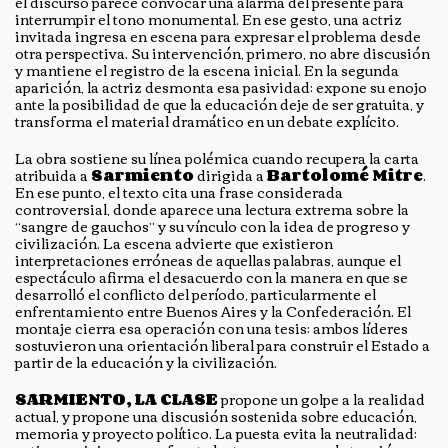
el discurso parece convocar una alarma del presente para
interrumpir el tono monumental. En ese gesto, una actriz
invitada ingresa en escena para expresar el problema desde
otra perspectiva. Su intervención, primero, no abre discusión
y mantiene el registro de la escena inicial. En la segunda
aparición, la actriz desmonta esa pasividad: expone su enojo
ante la posibilidad de que la educación deje de ser gratuita, y
transforma el material dramático en un debate explícito.
La obra sostiene su línea polémica cuando recupera la carta
atribuida a
Sarmiento
dirigida a
Bartolomé Mitre
.
En ese punto, el texto cita una frase considerada
controversial, donde aparece una lectura extrema sobre la
“sangre de gauchos” y su vínculo con la idea de progreso y
civilización. La escena advierte que existieron
interpretaciones erróneas de aquellas palabras, aunque el
espectáculo afirma el desacuerdo con la manera en que se
desarrolló el conflicto del período, particularmente el
enfrentamiento entre Buenos Aires y la Confederación. El
montaje cierra esa operación con una tesis: ambos líderes
sostuvieron una orientación liberal para construir el Estado a
partir de la educación y la civilización.
SARMIENTO, LA CLASE
propone un golpe a la realidad
actual, y propone una discusión sostenida sobre educación,
memoria y proyecto político. La puesta evita la neutralidad: