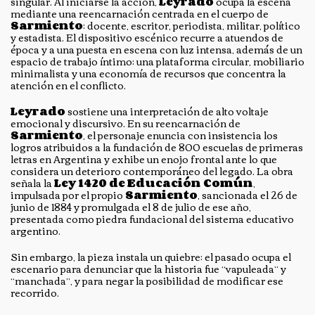
singular. Al iniciarse la acción,
Leyrado
ocupa la escena
mediante una reencarnación centrada en el cuerpo de
Sarmiento
: docente, escritor, periodista, militar, político
y estadista. El dispositivo escénico recurre a atuendos de
época y a una puesta en escena con luz intensa, además de un
espacio de trabajo íntimo: una plataforma circular, mobiliario
minimalista y una economía de recursos que concentra la
atención en el conflicto.
Leyrado
sostiene una interpretación de alto voltaje
emocional y discursivo. En su reencarnación de
Sarmiento
, el personaje enuncia con insistencia los
logros atribuidos a la fundación de 800 escuelas de primeras
letras en Argentina y exhibe un enojo frontal ante lo que
considera un deterioro contemporáneo del legado. La obra
señala la
Ley 1420 de Educación Común
,
impulsada por el propio
Sarmiento
, sancionada el 26 de
junio de 1884 y promulgada el 8 de julio de ese año,
presentada como piedra fundacional del sistema educativo
argentino.
Sin embargo, la pieza instala un quiebre: el pasado ocupa el
escenario para denunciar que la historia fue “vapuleada” y
“manchada”, y para negar la posibilidad de modificar ese
recorrido.