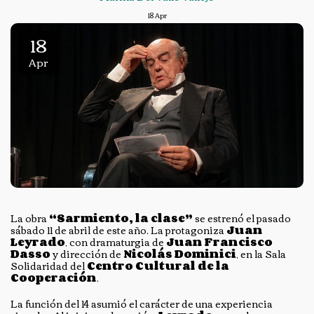
18
Apr
18
Apr
La obra
“Sarmiento, la clase”
se estrenó el pasado
sábado 11 de abril de este año. La protagoniza
Juan
Leyrado
, con dramaturgia de
Juan Francisco
Dasso
y dirección de
Nicolás Dominici
, en la Sala
Solidaridad del
Centro Cultural de la
Cooperación
.
La función del 14 asumió el carácter de una experiencia