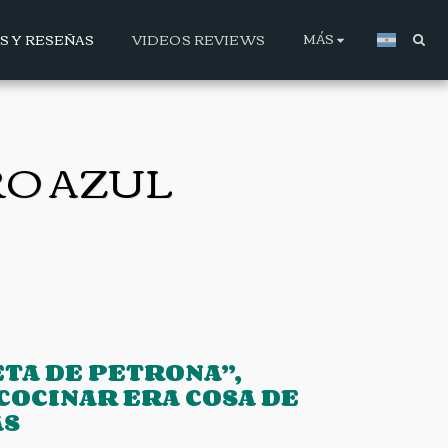
MÁS
AS Y RESEÑAS
VIDEOS REVIEWS
RO AZUL
ETA DE PETRONA”,
COCINAR ERA COSA DE
AS