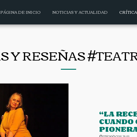
PÁGINA DE INICIO
NOTICIAS Y ACTUALIDAD
CRÍTIC
AS Y RESEÑAS #TEAT
“LA REC
CUANDO 
PIONER
27/09/2025 21:51