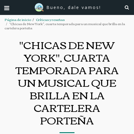
Bueno, dale vamos!
Página de inicio
Críticas y reseñas
"Chicas de New York", cuarta temporada para un musical que brilla en la
cartelera porteña
"CHICAS DE NEW
YORK", CUARTA
TEMPORADA PARA
UN MUSICAL QUE
BRILLA EN LA
CARTELERA
PORTEÑA