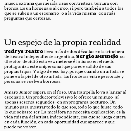
mueca extraña que mezcla risas con tristeza, ternura con
bronca. Es un homenaje al circo, sí, pero también a todos los
que se suben a un escenario—o a la vida misma—con más
preguntas que certezas.
Un espejo de la propia realidad
Tedrys Teatro
lleva más de dos décadas en la trinchera
del teatro independiente argentino.
Sergio Bermejo
, su
director, decidió esta vez meterse él mismo en el ruedo:
protagoniza este unipersonal que parece salido de sus
propias tripas. Y algo de eso hay, porque cuando un artista se
pone en la piel de otro artista, las fronteras entre personaje y
persona se vuelven borrosas.
Amaro Junior espera en el foso. Una trampilla lo va a lanzar al
escenario. Un productor televisivo le ofrece un minuto—sí,
apenas sesenta segundos—en un programa nocturno. Un
minuto para mostrar todo lo que sos, todo lo que fuiste, todo
lo que soñaste ser. La metáfora no necesita explicación: es la
vida misma del artista independiente, esa que se juega entera
en cada función, en cada oportunidad que aparece y que
puede no volver.