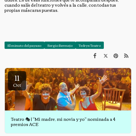
cuando salís del teatro y volvés a la calle, con todas tus
propias máscaras puestas.
El minuto del payaso
Sergio Bermejo
Tedrys Teatro
11
Oct
Teatro 🎭 | "Mi madre, mi novia y yo" nominada a 4
premios ACE