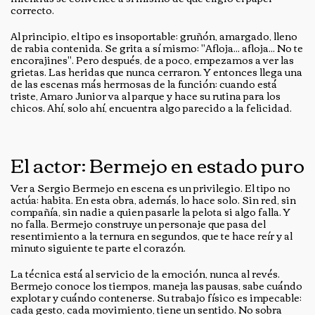
correcto.
Al principio, el tipo es insoportable: gruñón, amargado, lleno
de rabia contenida. Se grita a sí mismo: "Afloja... afloja... No te
encorajines". Pero después, de a poco, empezamos a ver las
grietas. Las heridas que nunca cerraron. Y entonces llega una
de las escenas más hermosas de la función: cuando está
triste, Amaro Junior va al parque y hace su rutina para los
chicos. Ahí, solo ahí, encuentra algo parecido a la felicidad.
El actor: Bermejo en estado puro
Ver a Sergio Bermejo en escena es un privilegio. El tipo no
actúa: habita. En esta obra, además, lo hace solo. Sin red, sin
compañía, sin nadie a quien pasarle la pelota si algo falla. Y
no falla. Bermejo construye un personaje que pasa del
resentimiento a la ternura en segundos, que te hace reír y al
minuto siguiente te parte el corazón.
La técnica está al servicio de la emoción, nunca al revés.
Bermejo conoce los tiempos, maneja las pausas, sabe cuándo
explotar y cuándo contenerse. Su trabajo físico es impecable:
cada gesto, cada movimiento, tiene un sentido. No sobra