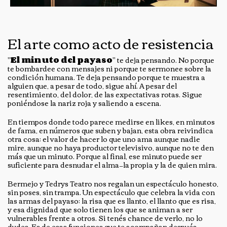
El arte como acto de resistencia
"
El minuto del payaso
" te deja pensando. No porque
te bombardee con mensajes ni porque te sermonee sobre la
condición humana. Te deja pensando porque te muestra a
alguien que, a pesar de todo, sigue ahí. A pesar del
resentimiento, del dolor, de las expectativas rotas. Sigue
poniéndose la nariz roja y saliendo a escena.
En tiempos donde todo parece medirse en likes, en minutos
de fama, en números que suben y bajan, esta obra reivindica
otra cosa: el valor de hacer lo que uno ama aunque nadie
mire, aunque no haya productor televisivo, aunque no te den
más que un minuto. Porque al final, ese minuto puede ser
suficiente para desnudar el alma—la propia y la de quien mira.
Bermejo y Tedrys Teatro nos regalan un espectáculo honesto,
sin poses, sin trampa. Un espectáculo que celebra la vida con
las armas del payaso: la risa que es llanto, el llanto que es risa,
y esa dignidad que solo tienen los que se animan a ser
vulnerables frente a otros. Si tenés chance de verlo, no lo
dudes. Es de esas funciones que te acompañan después,