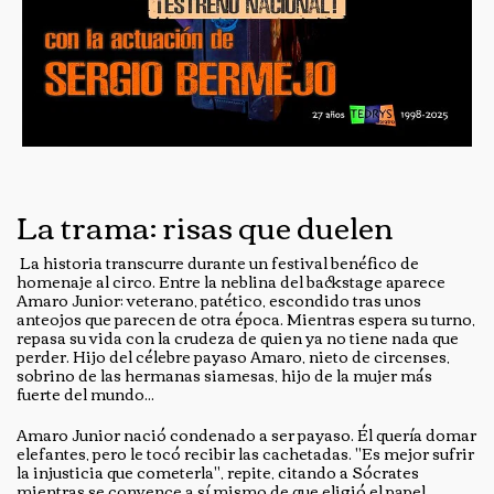
La trama: risas que duelen
La historia transcurre durante un festival benéfico de
homenaje al circo. Entre la neblina del backstage aparece
Amaro Junior: veterano, patético, escondido tras unos
anteojos que parecen de otra época. Mientras espera su turno,
repasa su vida con la crudeza de quien ya no tiene nada que
perder. Hijo del célebre payaso Amaro, nieto de circenses,
sobrino de las hermanas siamesas, hijo de la mujer más
fuerte del mundo...
Amaro Junior nació condenado a ser payaso. Él quería domar
elefantes, pero le tocó recibir las cachetadas. "Es mejor sufrir
la injusticia que cometerla", repite, citando a Sócrates
mientras se convence a sí mismo de que eligió el papel