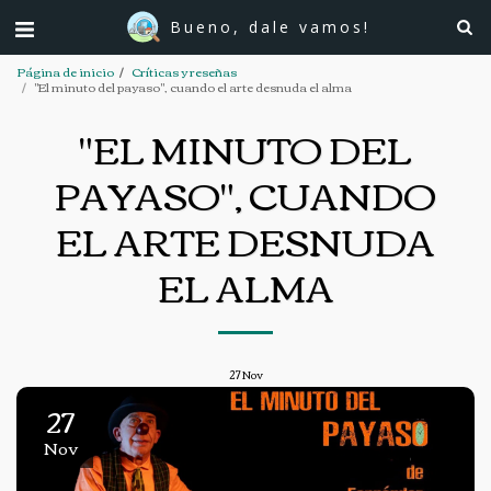
Bueno, dale vamos!
Página de inicio
Críticas y reseñas
"El minuto del payaso", cuando el arte desnuda el alma
"EL MINUTO DEL
PAYASO", CUANDO
EL ARTE DESNUDA
EL ALMA
27
Nov
27
Nov