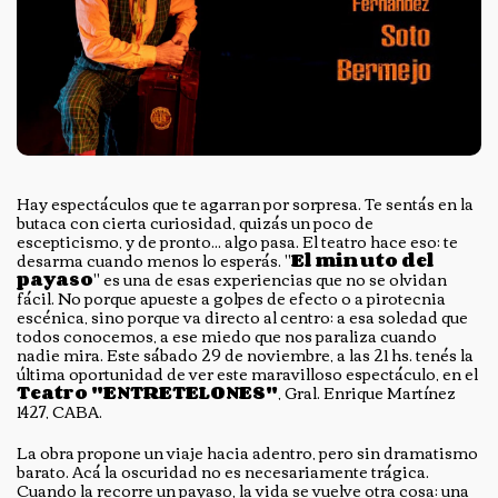
Hay espectáculos que te agarran por sorpresa. Te sentás en la
butaca con cierta curiosidad, quizás un poco de
escepticismo, y de pronto... algo pasa. El teatro hace eso: te
desarma cuando menos lo esperás. "
El minuto del
payaso
" es una de esas experiencias que no se olvidan
fácil. No porque apueste a golpes de efecto o a pirotecnia
escénica, sino porque va directo al centro: a esa soledad que
todos conocemos, a ese miedo que nos paraliza cuando
nadie mira. Este sábado 29 de noviembre, a las 21 hs. tenés la
última oportunidad de ver este maravilloso espectáculo, en el
Teatro "ENTRETELONES"
, Gral. Enrique Martínez
1427, CABA.
La obra propone un viaje hacia adentro, pero sin dramatismo
barato. Acá la oscuridad no es necesariamente trágica.
Cuando la recorre un payaso, la vida se vuelve otra cosa: una