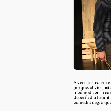
A veces el teatro t
porque, obvio, just
incómoda en la car
debería darte tant
comedia negra que