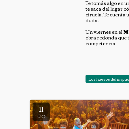
Te tomás algo en un
te saca del lugar c
ciruela. Te cuenta 
duda.
Un viernes en el
M
obra redonda que t
competencia.
Los huesos del mapu
11
Oct