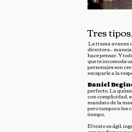
Tres tipos
La trama avanza co
directora— maneja l
hace pensar. Y todo
que te incomoda un 
personajes son cer
escaparle a la resp
Daniel Begin
perfecto. La químic
con complicidad, s
mandato de la masc
pero tampoco los c
tiempo.
El texto es ágil, i
con modismos que c