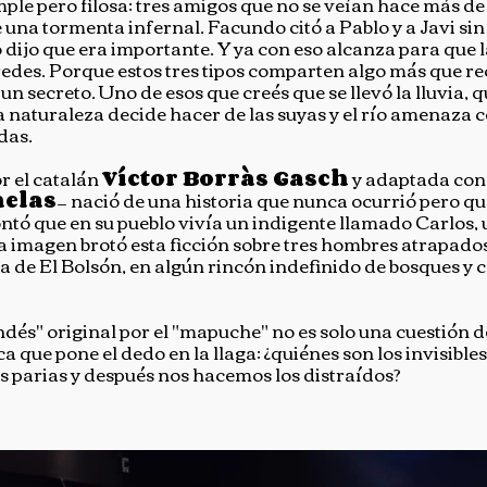
ple pero filosa: tres amigos que no se veían hace más de
 una tormenta infernal. Facundo citó a Pablo y a Javi s
o dijo que era importante. Y ya con eso alcanza para que 
aredes. Porque estos tres tipos comparten algo más que r
n secreto. Uno de esos que creés que se llevó la lluvia, q
la naturaleza decide hacer de las suyas y el río amenaza c
das.
r el catalán
Víctor Borràs Gasch
y adaptada con 
nelas
— nació de una historia que nunca ocurrió pero q
ntó que en su pueblo vivía un indigente llamado Carlos, u
sa imagen brotó esta ficción sobre tres hombres atrapados
ca de El Bolsón, en algún rincón indefinido de bosques y 
ndés" original por el "mapuche" no es solo una cuestión d
ca que pone el dedo en la llaga: ¿quiénes son los invisibles
 parias y después nos hacemos los distraídos?