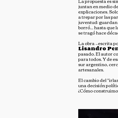
La propuesta es sim
juntan en medio de
explicaciones. Sol
a trepar por las p
juventud: guardan u
borró... hasta que 
se tragó hace déca
La obra —escrita po
Lisandro Pe
pasado. El autor co
para todos. Y de e
sur argentino, cer
artesanales.
El cambio del "irla
una decisión políti
¿Cómo construimos