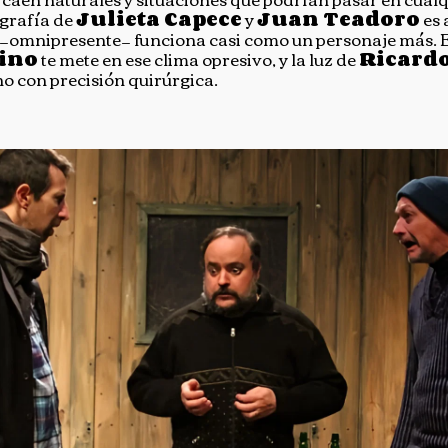
ografía de
Julieta Capece
y
Juan Teadoro
es 
via —omnipresente— funciona casi como un personaje más. 
rino
te mete en ese clima opresivo, y la luz de
Ricardo
o con precisión quirúrgica.