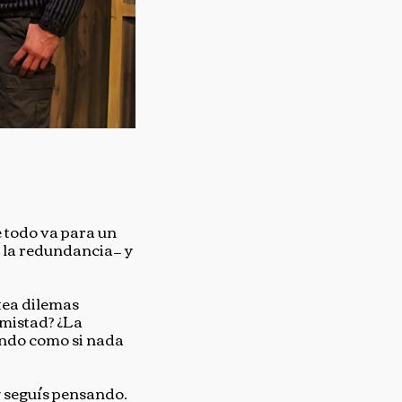
e todo va para un
ga la redundancia— y
tea dilemas
amistad? ¿La
endo como si nada
y seguís pensando.