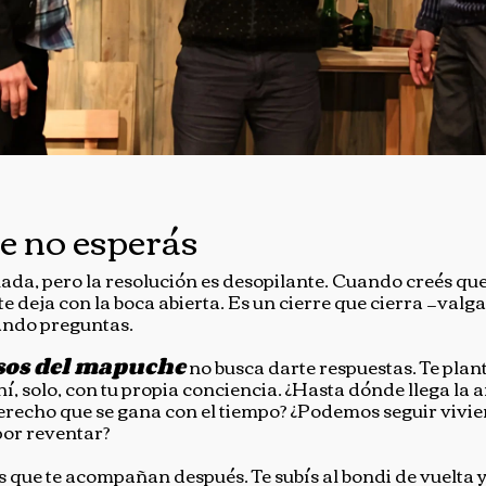
ue no esperás
nada, pero la resolución es desopilante. Cuando creés qu
y te deja con la boca abierta. Es un cierre que cierra —val
cando preguntas.
sos del mapuche
no busca darte respuestas. Te plan
hí, solo, con tu propia conciencia. ¿Hasta dónde llega la 
recho que se gana con el tiempo? ¿Podemos seguir vivi
 por reventar?
as que te acompañan después. Te subís al bondi de vuelta 