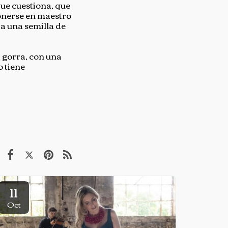
que cuestiona, que
ponerse en maestro
ta una semilla de
a gorra, con una
o tiene
11
Oct