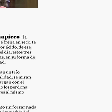
apieco
—la
e frena en seco, te
or ácido, de ese
l día, estos tres
as, en su forma de
tad.
n un trío
alidad, se miran
argan con el
o los perdona,
res al mismo
nto sin forzar nada,
uier pueblo del