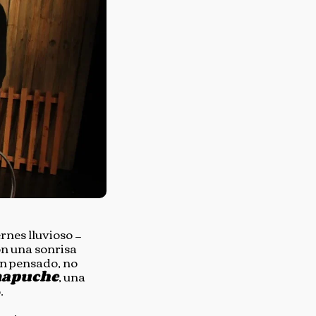
rnes lluvioso —
on una sonrisa
en pensado, no
 mapuche
, una
.