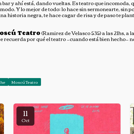
 bar y ahí está, dando vueltas. Es teatro que incomoda, 
ómodo. Y lo mejor de todo: lo hace sin sermonearte, sin 
una historia negra, te hace cagar de risa y de paso te plan
oscú Teatro
(Ramirez de Velasco 535) a las 21hs, a l
e recuerda por qué el teatro —cuando está bien hecho— n
che
Moscú Teatro
11
Oct