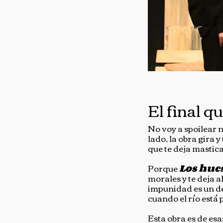
El final q
No voy a spoilear 
lado, la obra gira 
que te deja masti
Porque
Los hue
morales y te deja a
impunidad es un de
cuando el río está
Esta obra es de es