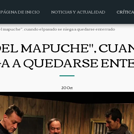
PÁGINA DE INICIO
NOTICIAS Y ACTUALIDAD
CRÍTIC
l mapuche", cuando el pasado se niega a quedarse enterrado
DEL MAPUCHE", CUA
GA A QUEDARSE EN
20
Oct