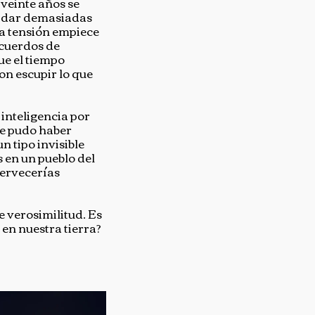
 veinte años se
in dar demasiadas
la tensión empiece
ecuerdos de
ue el tiempo
on escupir lo que
inteligencia por
ue pudo haber
n tipo invisible
 en un pueblo del
cervecerías
e verosimilitud. Es
 en nuestra tierra?