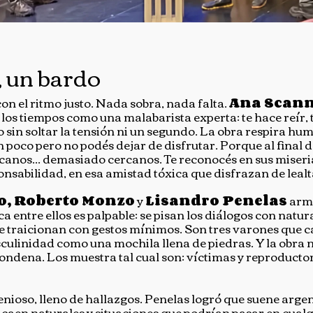
, un bardo
n el ritmo justo. Nada sobra, nada falta.
Ana Scann
os tiempos como una malabarista experta: te hace reír, t
 sin soltar la tensión ni un segundo. La obra respira hum
poco pero no podés dejar de disfrutar. Porque al final de
canos... demasiado cercanos. Te reconocés en sus miseri
onsabilidad, en esa amistad tóxica que disfrazan de leal
o, Roberto Monzo
y
Lisandro Penelas
arma
a entre ellos es palpable: se pisan los diálogos con natur
e traicionan con gestos mínimos. Son tres varones que c
ulinidad como una mochila llena de piedras. Y la obra n
ondena. Los muestra tal cual son: víctimas y reproducto
ngenioso, lleno de hallazgos. Penelas logró que suene arge
aen naturales y situaciones que podrían pasar en cualq