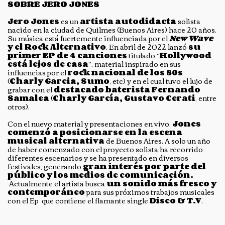
SOBRE JERO JONES
Jero Jones
es un
artista autodidacta
solista
nacido en la ciudad de Quilmes (Buenos Aires) hace 20 años.
Su música está fuertemente influenciada por el
New Wave
y el Rock Alternativo
. En abril de 2022 lanzó
su
primer EP de 4 canciones
titulado “
Hollywood
está lejos de casa
”, material inspirado en sus
influencias por el
rock nacional de los 80s
(
Charly Garcia, Sumo
, etc) y en el cual tuvo el lujo de
grabar con el
destacado baterista
Fernando
Samalea
(
Charly García, Gustavo Cerati
, entre
otros).
Con el nuevo material y presentaciones en vivo,
Jones
comenzó a posicionarse en la escena
musical alternativa
de Buenos Aires. A solo un año
de haber comenzado con el proyecto solista ha recorrido
diferentes escenarios y se ha presentado en diversos
festivales, generando
gran interés por parte del
público y los medios de comunicación.
Actualmente el artista busca
un sonido más fresco y
contemporáneo
para sus próximos trabajos musicales
con el Ep que contiene el flamante single
Disco & T.V
.