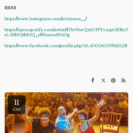
RRSS
https://www.instagram.com/jerojones__/
https://open.spotify.com/artist/4Tk06wQxbCfPYcxqxGE8yJ?
si=E86Gj4d0Q_y8fmrenSPaUg
https://www.facebook.com/profile.php?id=100065597615528
11
Oct