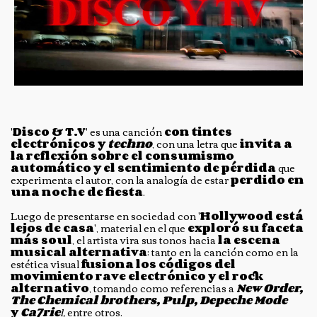
'
Disco & T.V
' es una canción
con tintes
electrónicos y
techno
, con una letra que
invita a
la reflexión sobre el consumismo
automático y el sentimiento de pérdida
que
experimenta el autor, con la analogía de estar
perdido en
una noche de fiesta
.
Luego de presentarse en sociedad con '
Hollywood está
lejos de casa
', material en el que
exploró su faceta
más soul
, el artista vira sus tonos hacia
la escena
musical alternativa
: tanto en la canción como en la
estética visual
fusiona los códigos del
movimiento rave electrónico y el rock
alternativo
, tomando como referencias a
New Order,
The Chemical brothers, Pulp, Depeche Mode
y
Ca7rie
l,
entre otros.