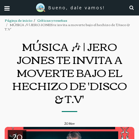
Bueno, dale vamos!
Página de inicio
Críticas y reseñas
MÚSICA 🎶 | JERO JONES te invita a moverte bajo el hechizo de 'Disco &
T.V'
MÚSICA 🎶 | JERO
JONES TE INVITA A
MOVERTE BAJO EL
HECHIZO DE 'DISCO
& T.V'
20
Nov
20