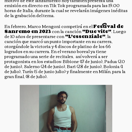
motivo de este lanzamiento hoy también presenta una
emisión en directo en Tik Tok programada para las 19.00
horas de Italia, durante la cual se revelarán imágenes inéditas
de la grabación del tema.
En febrero, Marco Mengoni competirá en el
Festival de
Sanremo en 2023
con la canción
"Due vite"
. Luego
de 10 años de presentarse con
"L'essenziale"
, la
canción que marcó un punto importante en su carrera,
otorgándole la victoria y 4 discos de platino de los 66
logrados en su carrera. En el verano boreal ya tiene
programado una serie de recitales, así volverá a ser
protagonista en los estadios: Bibione (17 de junio), Padua (20
de junio), Salerno (24 de junio), Bari (28 de junio), Bolonia (1
de julio), Turín (5 de junio julio) y finalmente en Milán, para la
gran final, (8 de julio).