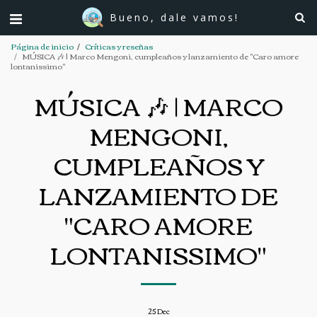
Bueno, dale vamos!
Página de inicio
Críticas y reseñas
MÚSICA 🎶 | Marco Mengoni, cumpleaños y lanzamiento de "Caro amore
lontanissimo"
MÚSICA 🎶 | MARCO
MENGONI,
CUMPLEAÑOS Y
LANZAMIENTO DE
"CARO AMORE
LONTANISSIMO"
25
Dec