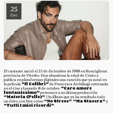
25
Dec
El cantante nació el 25 de diciembre de 1988 en Ronciglione,
provincia de Viterbo. Hoy abandona la edad de Cristo y
publica en plataformas digitales una canción que ya sonó en
la pelicula
"Il Colibrì"
de Francesca Archibugi estrenada
en el cine el pasado 14 de octubre.
"Caro amore
lontanissimo"
pertenece a su última producción
“Materia (Pelle)”
. Un álbum que ya ha resultado todo
un éxito con hits como
“No Stress”
,
“Ma Stasera”
y
“Tutti I miei ricordi”
.