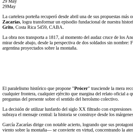
29
May
29
May
La cartelera porteña recuperó desde abril una de sus propuestas más 
Zacarías
, logra transformar un episodio fundacional de nuestra histo
Grito
, Costa Rica 5459, CABA.
La obra nos transporta a 1817, al momento del audaz cruce de los An
mirar desde abajo, desde la perspectiva de dos soldados sin nombre: 
argentina proyectados sobre la montaña.
El paralelismo histórico que propone "
Prócer
" trasciende la mera rec
cualquier frontera, cualquier ejército que margina del relato oficial 
preguntas del presente sobre el sentido del heroísmo colectivo.
La decisión de utilizar lunfardo del siglo XX filtrado con expresiones 
subraya el mensaje central: la historia se construye desde los márgen
García Zacarías dirige con notable acierto, logrando que sus protagon
viento sobre la montaña— se convierte en virtud, concentrando la atenc