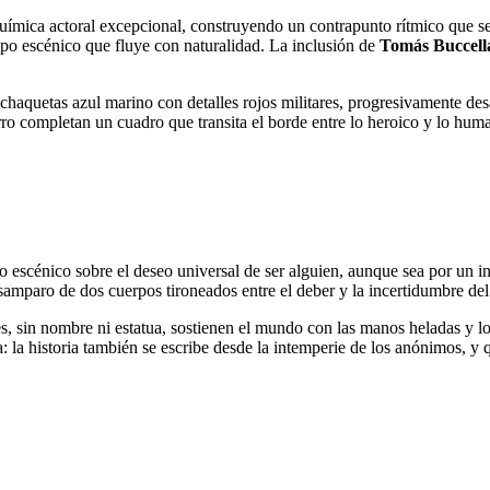
ímica actoral excepcional, construyendo un contrapunto rítmico que se 
mpo escénico que fluye con naturalidad. La inclusión de
Tomás Buccell
haquetas azul marino con detalles rojos militares, progresivamente desa
arro completan un cuadro que transita el borde entre lo heroico y lo hum
yo escénico sobre el deseo universal de ser alguien, aunque sea por un
desamparo de dos cuerpos tironeados entre el deber y la incertidumbre de
es, sin nombre ni estatua, sostienen el mundo con las manos heladas y lo
: la historia también se escribe desde la intemperie de los anónimos, y q