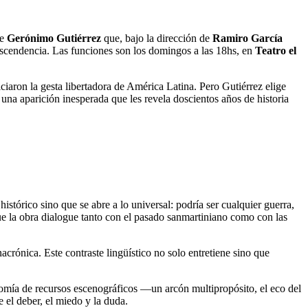
de
Gerónimo Gutiérrez
que, bajo la dirección de
Ramiro García
trascendencia. Las funciones son los domingos a las 18hs, en
Teatro el
ron la gesta libertadora de América Latina. Pero Gutiérrez elige
na aparición inesperada que les revela doscientos años de historia
istórico sino que se abre a lo universal: podría ser cualquier guerra,
 que la obra dialogue tanto con el pasado sanmartiniano como con las
acrónica. Este contraste lingüístico no solo entretiene sino que
onomía de recursos escenográficos —un arcón multipropósito, el eco del
e el deber, el miedo y la duda.