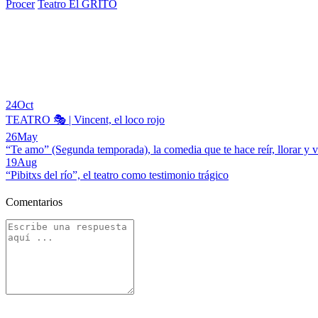
Procer
Teatro El GRITO
24
Oct
TEATRO 🎭 | Vincent, el loco rojo
26
May
“Te amo” (Segunda temporada), la comedia que te hace reír, llorar y v
19
Aug
“Pibitxs del río”, el teatro como testimonio trágico
Comentarios