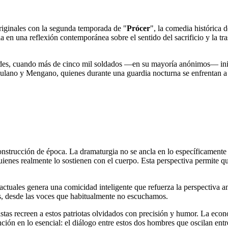
originales con la segunda temporada de "
Prócer
", la comedia histórica 
ria en una reflexión contemporánea sobre el sentido del sacrificio y la 
des, cuando más de cinco mil soldados —en su mayoría anónimos— inicia
Fulano y Mengano, quienes durante una guardia nocturna se enfrentan a u
onstrucción de época. La dramaturgia no se ancla en lo específicamente h
a quienes realmente lo sostienen con el cuerpo. Esta perspectiva permite
actuales genera una comicidad inteligente que refuerza la perspectiva an
es, desde las voces que habitualmente no escuchamos.
istas recreen a estos patriotas olvidados con precisión y humor. La ec
ión en lo esencial: el diálogo entre estos dos hombres que oscilan entr