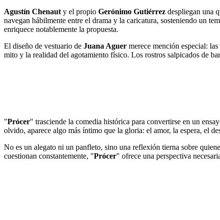
Agustín Chenaut
y el propio
Gerónimo Gutiérrez
despliegan una qu
navegan hábilmente entre el drama y la caricatura, sosteniendo un te
enriquece notablemente la propuesta.
El diseño de vestuario de
Juana Aguer
merece mención especial: las c
mito y la realidad del agotamiento físico. Los rostros salpicados de b
"
Prócer
" trasciende la comedia histórica para convertirse en un ensa
olvido, aparece algo más íntimo que la gloria: el amor, la espera, el 
No es un alegato ni un panfleto, sino una reflexión tierna sobre quien
cuestionan constantemente, "
Prócer
" ofrece una perspectiva necesaria