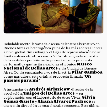
Indudablemente, la variada escena del teatro alternativo en
Buenos Aires es heterogénea y una de las más sobresalientes
a nivel global. Sin embargo, el lugar de representación no se
limita solamente al escenario. Y En este segundo semestre
de la cartelera porteña, se ha presentado una propuesta
performatica que invita a explorar el icónico
Museo
Nacional de Bellas Artes
en la Ciudad de Buenos
Aires. Con la encantadora voz de la actriz
Pilar Gamboa
como narradora, esta original propuesta llamada "
Un
paisaje para mí
".
A instancias de
Andrés Girbnicow
, director de la
asociación
Amigos del Bellas Artes
, y en
colaboración con el Laboratorio de Artes Vivas,
Silvia
Gómez Giusto
y
Aliana Alvarez Pacheco
se
unen en la dirección de esta singular propuesta. Esta última