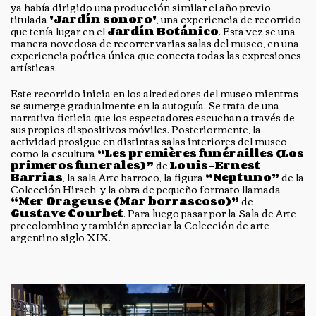
ya había dirigido una producción similar el año previo
titulada
'Jardín sonoro'
, una experiencia de recorrido
que tenía lugar en el
Jardín Botánico
. Esta vez se una
manera novedosa de recorrer varias salas del museo, en una
experiencia poética única que conecta todas las expresiones
artísticas.
Este recorrido inicia en los alrededores del museo mientras
se sumerge gradualmente en la autoguía. Se trata de una
narrativa ficticia que los espectadores escuchan a través de
sus propios dispositivos móviles. Posteriormente, la
actividad prosigue en distintas salas interiores del museo
como la escultura
“Les premières funérailles (Los
primeros funerales)”
de
Louis-Ernest
Barrias
, la sala Arte barroco, la figura
“Neptuno”
de la
Colección Hirsch, y la obra de pequeño formato llamada
“Mer Orageuse (Mar borrascoso)”
de
Gustave Courbet
. Para luego pasar por la Sala de Arte
precolombino y también apreciar la Colección de arte
argentino siglo XIX.