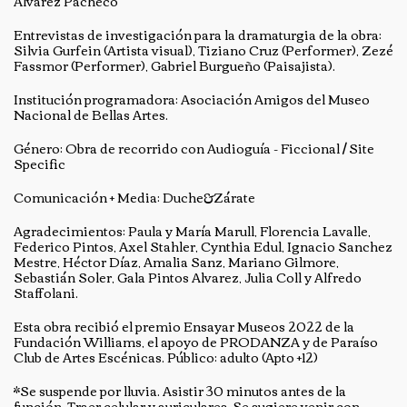
Alvarez Pacheco
Entrevistas de investigación para la dramaturgia de la obra:
Silvia Gurfein (Artista visual), Tiziano Cruz (Performer), Zezé
Fassmor (Performer), Gabriel Burgueño (Paisajista).
Institución programadora: Asociación Amigos del Museo
Nacional de Bellas Artes.
Género: Obra de recorrido con Audioguía - Ficcional / Site
Specific
Comunicación + Media: Duche&Zárate
Agradecimientos: Paula y María Marull, Florencia Lavalle,
Federico Pintos, Axel Stahler, Cynthia Edul, Ignacio Sanchez
Mestre, Héctor Díaz, Amalia Sanz, Mariano Gilmore,
Sebastián Soler, Gala Pintos Alvarez, Julia Coll y Alfredo
Staffolani.
Esta obra recibió el premio Ensayar Museos 2022 de la
Fundación Williams, el apoyo de PRODANZA y de Paraíso
Club de Artes Escénicas. Público: adulto (Apto +12)
*Se suspende por lluvia. Asistir 30 minutos antes de la
función. Traer celular y auriculares. Se sugiere venir con