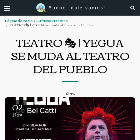
Bueno, dale vamos!
Página de inicio
Críticas y reseñas
TEATRO 🎭 | YEGUA se muda al Teatro del Pueblo
TEATRO 🎭 | YEGUA
SE MUDA AL TEATRO
DEL PUEBLO
02
Nov
02
Nov