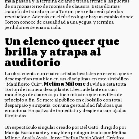
mala pasada y la termina dejando tirada frente a las puertas
de un monasterio de monjas de clausura. Estas últimas
tratarán de transformar a Torton, pero ella será quien las
revolucione. Además en el rústico lugar hay un establo donde
Torton conoce de casualidad a una yegua, y termina
perdidamente enamorada.
Un elenco queer que
brilla y atrapa al
auditorio
La obra cuenta con cuatro artistas bestiales en escena que se
desempeñan muy bien en sus disciplinas en este simbólico
“Manifiesto Cuir”.
Melina Milone
da vida a esta torta
Torton de manera desopilante. Lleva adelante un casi
monólogo de cuarenta y cinco minutos que moviliza de
principio a fin. Se mete al público en el bolsillo con total
desparpajo y simpatía, con una gestualidad fabulosa que
emociona. Empatiza de inmediato y despierta carcajadas
ilimitadas.
Un espectáculo singular creado por Bel Gatti, dirigido por
Maruja Bustamante y muy bien protagonizado por Melina
Milone, Analía Ayala, Jorge Thefs y Pablo Viotti. Crédito: