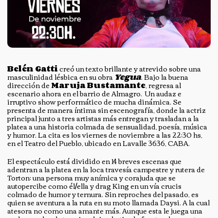
Belén Gatti
creó un texto brillante y atrevido sobre una
masculinidad lésbica en su obra
Yegua
. Bajo la buena
dirección de
Maruja Bustamante
, regresa al
escenario ahora en el barrio de Almagro. Un audaz e
irruptivo show performático de mucha dinámica. Se
presenta de manera íntima sin escenografía, donde la actriz
principal junto a tres artistas más entregan y trasladan a la
platea a una historia colmada de sensualidad, poesía, música
y humor. La cita es los viernes de noviembre a las 22:30 hs,
en el Teatro del Pueblo, ubicado en Lavalle 3636, CABA.
El espectáculo está dividido en 14 breves escenas que
adentran a la platea en la loca travesía campestre y rutera de
Torton: una persona muy anímica y corajuda que se
autopercibe como él/ella y drag King en un vía crucis
colmado de humor y ternura. Sin reproches del pasado, es
quien se aventura a la ruta en su moto llamada Daysi. A la cual
atesora no como una amante más. Aunque esta le juega una