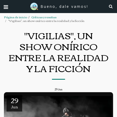
Bueno, dale vamos!
Página de inicio
Críticas y reseñas
"Vigilias", un show onírico entre la realidad y la ficción
"VIGILIAS", UN
SHOW ONÍRICO
ENTRE LA REALIDAD
Y LA FICCIÓN
29
Jun
29
Jun