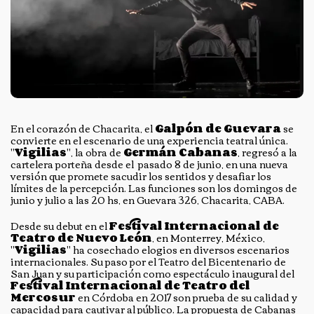
En el corazón de Chacarita, el
Galpón de Guevara
se
convierte en el escenario de una experiencia teatral única.
"
Vigilias
", la obra de
Germán Cabanas
, regresó a la
cartelera porteña desde el pasado 8 de junio, en una nueva
versión que promete sacudir los sentidos y desafiar los
límites de la percepción. Las funciones son los domingos de
junio y julio a las 20 hs, en Guevara 326, Chacarita, CABA.
Desde su debut en el
Festival Internacional de
Teatro de Nuevo León
, en Monterrey, México,
"
Vigilias
" ha cosechado elogios en diversos escenarios
internacionales. Su paso por el Teatro del Bicentenario de
San Juan y su participación como espectáculo inaugural del
Festival Internacional de Teatro del
Mercosur
en Córdoba en 2017 son prueba de su calidad y
capacidad para cautivar al público. La propuesta de Cabanas