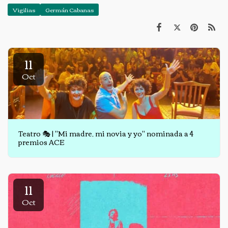
Vigilias
Germán Cabanas
11
Oct
Teatro 🎭 | "Mi madre, mi novia y yo" nominada a 4
premios ACE
11
Oct