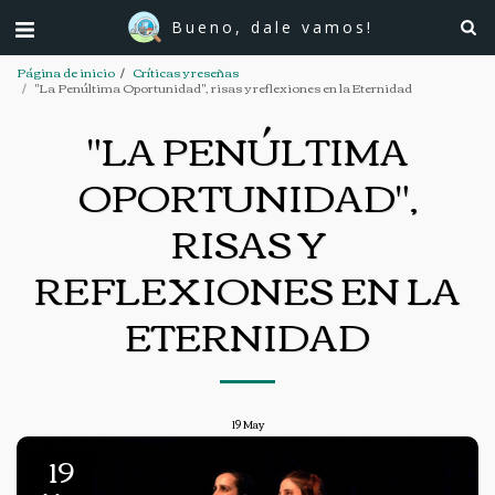
Bueno, dale vamos!
Página de inicio
Críticas y reseñas
"La Penúltima Oportunidad", risas y reflexiones en la Eternidad
"LA PENÚLTIMA
OPORTUNIDAD",
RISAS Y
REFLEXIONES EN LA
ETERNIDAD
19
May
19